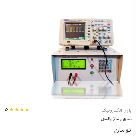
پاور الکترونیک
منابع ولتاژ پالسی
تومان